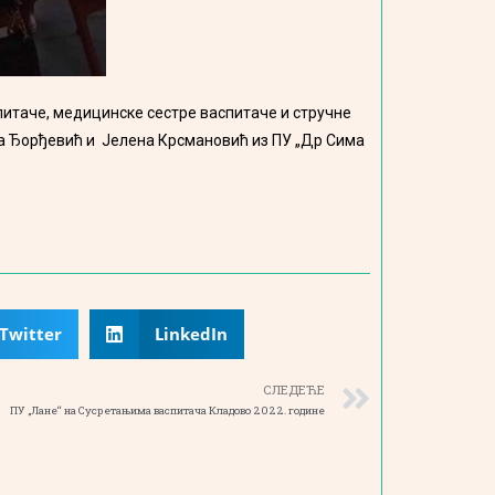
спитаче, медицинске сестре васпитаче и стручне
ана Ђорђевић и Јелена Крсмановић из ПУ „Др Сима
Twitter
LinkedIn
СЛЕДЕЋЕ
ПУ „Лане“ на Сусретањима васпитача Кладово 2022. године