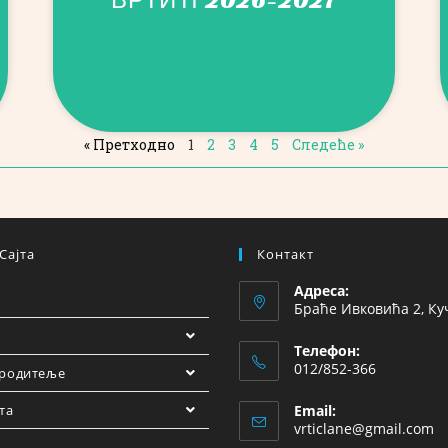
« Претходно
1
2
3
4
5
Следеће »
Сајта
Контакт
Адреса:
Браће Ивковића 2, Ку
Телефон:
012/852-366
 родитеље
та
Email:
vrticlane@gmail.com