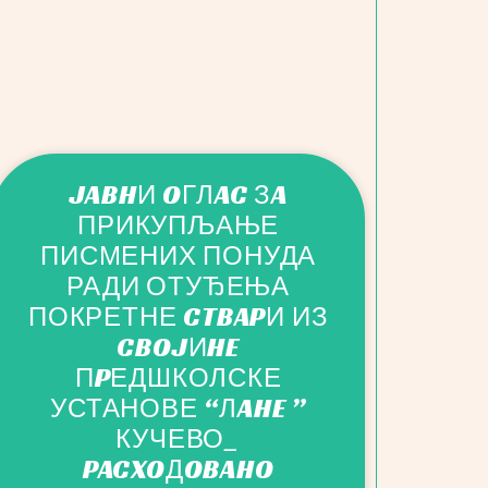
JABHИ OГЛAC ЗA
ПРИКУПЉАЊЕ
ПИСМЕНИХ ПОНУДА
РАДИ ОТУЂЕЊА
ПОКРЕТНЕ CTBAPИ ИЗ
CBOJИHE
ПPЕДШКОЛСКЕ
УСТАНОВЕ “ЛAHE ”
КУЧЕВО_
PACXOДOBAHO