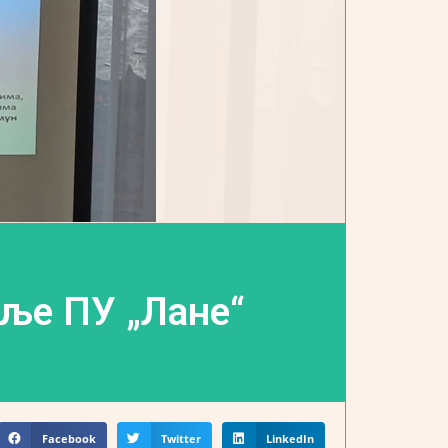
бље ПУ „Лане“
Facebook
Twitter
LinkedIn