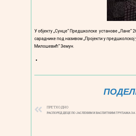
У објекту „Сунце“ Предшколске установе „Лане“ 2
сараднике под називом „Пројекти у предшколској
Милошевић“ Земун.
ПОДЕЛ
ПРЕТХОДНО
РАСПОРЕД ДЕЦЕ ПО ЈАСЛЕНИМ И ВАСПИТНИМ ГРУПАМА ЗА