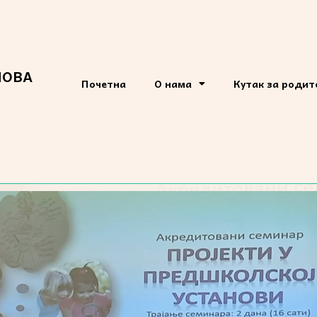
НОВА
Почетна
О нама
Кутак за роди