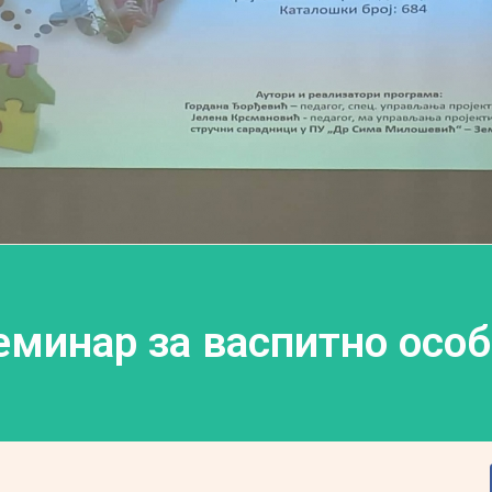
минар за васпитно осо