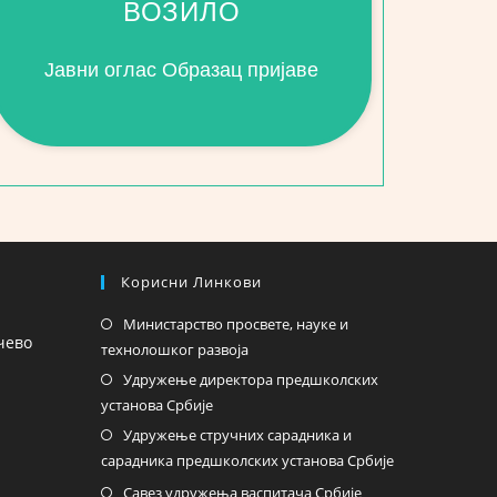
ВОЗИЛО
Јавни оглас Образац пријаве
Корисни Линкови
Министарство просвете, науке и
чево
технолошког развоја
Удружење директора предшколских
установа Србије
Удружење стручних сарадника и
сарадника предшколских установа Србије
Савез удружења васпитача Србије