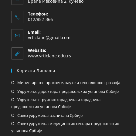
Браће Ивковића 2, Кучево
Телефон:
012/852-366
Email:
vrticlane@gmail.com
Website:
www.vrticlane.edu.rs
Корисни Линкови
Министарство просвете, науке и технолошког развоја
Удружење директора предшколских установа Србије
Удружење стручних сарадника и сарадника
предшколских установа Србије
Савез удружења васпитача Србије
Савез удружења медицинских сестара предшколских
установа Србије