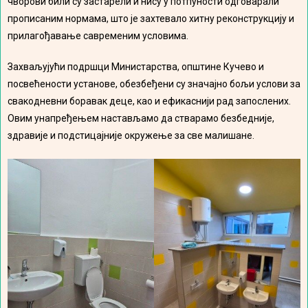
чворови били су застарели и нису у потпуности одговарали
прописаним нормама, што је захтевало хитну реконструкцију и
прилагођавање савременим условима.
Захваљујући подршци Министарства, општине Кучево и
посвећености установе, обезбеђени су значајно бољи услови за
свакодневни боравак деце, као и ефикаснији рад запослених.
Овим унапређењем настављамо да стварамо безбедније,
здравије и подстицајније окружење за све малишане.