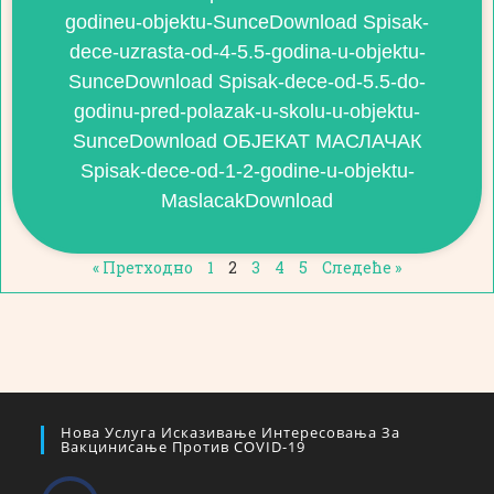
godineu-objektu-SunceDownload Spisak-
dece-uzrasta-od-4-5.5-godina-u-objektu-
SunceDownload Spisak-dece-od-5.5-do-
godinu-pred-polazak-u-skolu-u-objektu-
SunceDownload ОБЈЕКАТ МАСЛАЧАК
Spisak-dece-od-1-2-godine-u-objektu-
MaslacakDownload
« Претходно
1
2
3
4
5
Следеће »
Нова Услуга Исказивање Интересовања За
Вакцинисање Против COVID-19