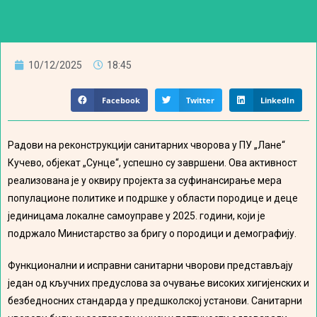
10/12/2025
18:45
Facebook
Twitter
LinkedIn
Радови на реконструкцији санитарних чворова у ПУ „Лане“
Кучево, објекат „Сунце“, успешно су завршени. Ова активност
реализована је у оквиру пројекта за суфинансирање мера
популационе политике и подршке у области породице и деце
јединицама локалне самоуправе у 2025. години, који је
подржало Министарство за бригу о породици и демографију.
Функционални и исправни санитарни чворови представљају
један од кључних предуслова за очување високих хигијенских и
безбедносних стандарда у предшколској установи. Санитарни