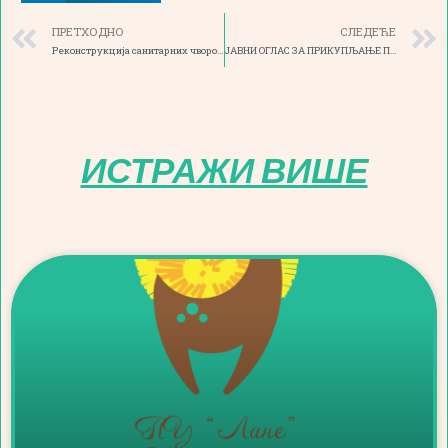
ПРЕТХОДНО
СЛЕДЕЋЕ
Реконструкција санитарних чворова у ПУ „Лане“ Кучево, објекат Сунце
JABHИ OГЛAC ЗA ПРИКУПЉАЊЕ ПИСМЕНИХ ПОНУДА РАДИ ОТУЂЕЊА ПОКРЕТНЕ CTBAPИ ИЗ CBOJИHE ПPЕДШКОЛСКЕ УСТАНОВЕ “ЛAHE ” КУЧЕВО_ PACXOДOBAHO ВОЗИЛО
ИСТРАЖИ ВИШЕ