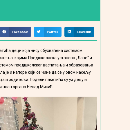
Facebook
Twitter
LinkedIn
етића деци која нису обухваћена системом
ужења, којима Предшколаска установа „Лане“ и
 системом предшколског васпитања и образовања
је и напоре који се чине да се у овом насељу
ца,и родитељи. Подели пакетића су уз децу и
и члан органа Ненад Микић.