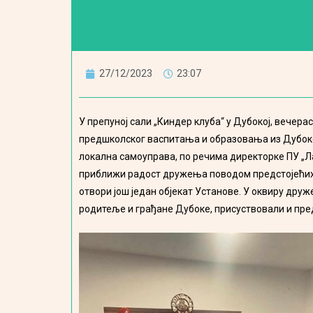
27/12/2023
23:07
У препуној сали „Киндер клуба“ у Дубокој, вече
предшколског васпитања и образовања из Дубоке 
локална самоуправа, по речима директорке ПУ „Л
приближи радост дружења поводом предстојећих н
отвори још један објекат Установе. У оквиру дру
родитеље и грађане Дубоке, присуствовали и пре