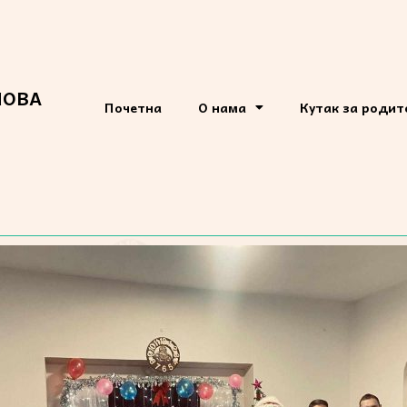
НОВА
Почетна
О нама
Кутак за роди