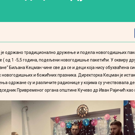
рас је одржано традиционално дружење и подела новогодишњих пак
( од 1 -5,5 година, подељени новогодишње пакетићи. У оквиру др
ане“ Биљана Кецман чине све да се и деци која нису обухваћена
овогодишњих и божићних празника. Директорка Кецман је истакла 
жења одржане су и различите радионице у којима су учествовала де
дседник Привременог органа општине Кучево др Иван Рајичић као 