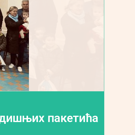
одишњих пакетића