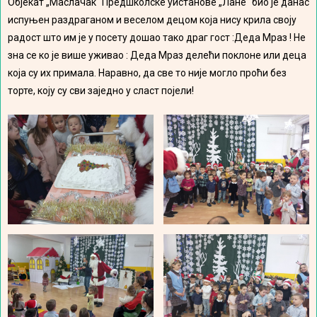
Објекат „Маслачак“ Предшколске уистанове „Лане“ био је данас
испуњен раздраганом и веселом децом која нису крила своју
радост што им је у посету дошао тако драг гост :Деда Мраз ! Не
зна се ко је више уживао : Деда Мраз делећи поклоне или деца
која су их примала. Наравно, да све то није могло проћи без
торте, коју су сви заједно у сласт појели!