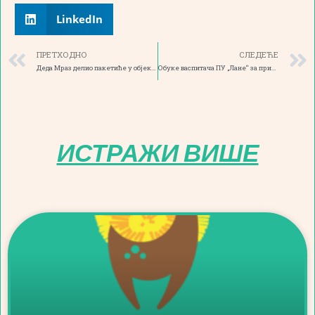
LinkedIn
ПРЕТХОДНО
СЛЕДЕЋЕ
Деда Мраз делио пакетиће у објекту „Сунце“
Обуке васпитача ПУ „Лане“ за примену нових Основа програма предшколског васпитањa и образовања – Године узлета
ИСТРАЖИ ВИШЕ